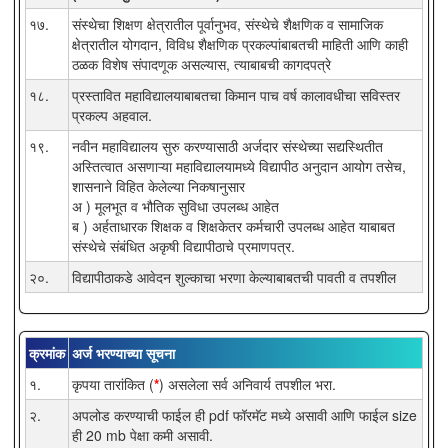
१७.
संस्थेचा शिक्षण क्षेत्रातील पूर्वानुभव, संस्थेचे शैक्षणिक व सामाजिक
क्षेत्रातील योगदान, विविध शैक्षणिक प्रकल्पांबाबतची माहिती आणि काही
ठळक विशेष संपादणूक असल्यास, त्याबाबची कागदपत्रे
१८.
प्रस्तावित महाविद्यालयाबाबतचा किमान पाच वर्ष कालावधीचा सविस्तर
प्रकल्प अहवाल.
१९.
नवीन महाविद्यालय सुरु करण्यासाठी अर्जदार संस्थेच्या सद्यस्थितीत
अस्तित्वात असणाऱ्या महाविद्यालयामध्ये विद्यापीठ अनुदान आयोग तसेच,
शासनाने विहित केलेल्या निकषानुसार
अ ) मूलभूत व भौतिक सुविधा उपलब्ध आहेत
ब ) अर्हताधारक शिक्षक व शिक्षकेतर कर्मचारी उपलब्ध आहेत याबाबत
संस्थेचे संबंधित अकृषी विद्यापीठाचे प्रमाणपत्र.
२०.
विद्यापीठाकडे आवेदन शुल्काचा भरणा केल्याबाबतची पावती व तपशील
क्रमांक
अर्ज भरण्याच्या सूचना
१.
कृपया तारांकित (
*
) असलेला सर्व अनिवार्य तपशील भरा.
२.
अपलोड करण्याची फाईल ही pdf फॉरमॅट मध्ये असावी आणि फाईल size
ही 20 mb पेक्षा कमी असावी.