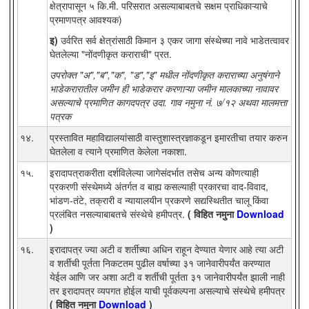
क्षेत्रापासून ५ कि.मी. परिसरात असल्याबाबतचे सक्षम प्राधिकाऱ्याचे
प्रमाणपत्र आवश्यक)
इ)
उर्वरित सर्व क्षेत्रांसाठी किमान ३ एकर जागा संस्थेच्या नावे भाडेतत्वावर
घेतलेल्या "नोंदणीकृत कराराची" प्रत.
उपरोक्त "अ","ब","क", "ड","इ" मधील नोंदणीकृत कराराच्या अनुषंगाने
भाडेकरारातील जमीन ही भाडेकरार करणाऱ्या जमीन मालकाच्या नावावर
असल्याचे प्रमाणित कागदपत्र उदा. गाव नमुना नं. ७/१२ अथवा मालमत्ता
पत्रक
१४.
प्रस्तावित महाविद्यालयांसाठी वास्तुशास्त्रज्ञाकडून इमारतीचा तयार करुन
घेतलेला व त्याने प्रमाणित केलेला नकाशा.
१५.
इरादापत्राकरीता दर्शविलेल्या जागेसंदर्भात तसेच अन्य कोणत्याही
प्रकरणी संस्थेमध्ये अंतर्गत व बाह्य कसल्याही प्रकारचा वाद-विवाद,
भांडण-तंटे, तक्रारी व न्यायालयीन प्रकरणे सद्यस्थितीत चालू किंवा
प्रलंबित नसल्याबाबतचे संस्थेचे हमीपत्र.
( विहित नमुना
Download
)
१६.
इरादापत्र ज्या अटी व शर्तीच्या अधिन राहून देण्यात येणार आहे त्या अटी
व शर्तीची पूर्तता निकटतम पुढील वर्षाच्या ३१ जानेवारीपर्यंत करण्यात
येईल आणि जर अशा अटी व शर्तीची पूर्तता ३१ जानेवारीपर्यंत झाली नाही
तर इरादापत्र व्यपगत होईल याची पूर्वकल्पना असल्याचे संस्थेचे हमीपत्र
( विहित नमुना
Download
)