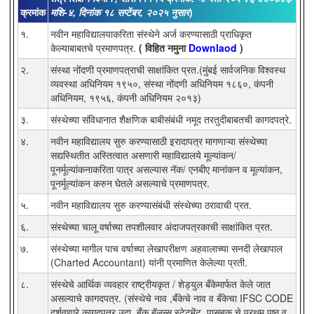
क्रमांक
मशि-४, दिनांक १८ सप्टेंबर, २०२५ नुसार
)
१.
नवीन महाविद्यालयाकरिता संस्थेने अर्ज करण्यासाठी प्राधिकृत
केल्याबाबतचे प्रमाणपत्र.
( विहित नमुना
Downlaod
)
२.
संस्था नोंदणी प्रमाणपत्राची साक्षांकित प्रत.(मुंबई सार्वजनिक विश्वस्थ
व्यवस्था अधिनियम १९५०, संस्था नोंदणी अधिनियम १८६०, कंपनी
अधिनियम, १९५६, कंपनी अधिनियम २०१३)
३.
संस्थेच्या संविधानात शैक्षणिक बाबीसंबंधी नमूद तरतुदीबाबतची कागदपत्रे.
४.
नवीन महाविद्यालय सुरु करण्यासाठी इरादापत्र मागणाऱ्या संस्थेच्या
सद्यस्थितीत अस्तित्वात असणारी महाविद्यालये मूल्यांकन/
पूनर्मूल्यांकनाकरिता पात्र असल्यास नॅक/ एनबीए मानांकन व मूल्यांकन,
पूनर्मूल्यांकन करुन घेतले असल्याचे प्रमाणपत्र.
५.
नवीन महाविद्यालय सुरु करण्यासंबंधी संस्थेच्या ठरावाची प्रत.
६.
संस्थेच्या चालू वर्षाच्या तपशीलवार अंदाजपत्रकाची साक्षांकित प्रत.
७.
संस्थेच्या मागील पाच वर्षाच्या लेखापरीक्षण अहवालाच्या सनदी लेखापाल
(Charted Accountant) यांनी प्रमाणित केलेल्या प्रती.
८.
संस्थेचे आर्थिक व्यवहार राष्ट्रीयकृत / शेड्युल बँकेमार्फत केले जात
असल्याचे कागदपत्र. (संस्थेचे नाव ,बँकेचे नाव व बँकेचा IFSC CODE
दर्शवणारे कागदपत्र उदा. बँक बॅलन्स स्टेटमेंट, पासबुक चे प्रथम पृष्ठ व