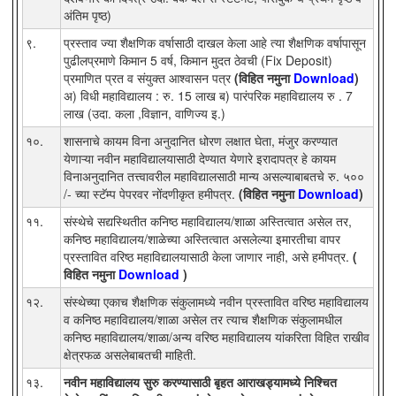
अंतिम पृष्ठ)
९.
प्रस्ताव ज्या शैक्षणिक वर्षासाठी दाखल केला आहे त्या शैक्षणिक वर्षापासून
पुढीलप्रमाणे किमान 5 वर्ष, किमान मुदत ठेवची (Fix Deposit)
प्रमाणित प्रत व संयुक्त आश्वासन पत्र
(विहित नमुना
Download
)
अ) विधी महाविद्यालय : रु. 15 लाख ब) पारंपरिक महाविद्यालय रु . 7
लाख (उदा. कला ,विज्ञान, वाणिज्य इ.)
१०.
शासनाचे कायम विना अनुदानित धोरण लक्षात घेता, मंजुर करण्यात
येणाऱ्या नवीन महाविद्यालयासाठी देण्यात येणारे इरादापत्र हे कायम
विनाअनुदानित तत्त्वावरील महाविद्यालसाठी मान्य असल्याबाबतचे रु. ५००
/- च्या स्टॅम्प पेपरवर नोंदणीकृत हमीपत्र.
(विहित नमुना
Download
)
११.
संस्थेचे सद्यस्थितीत कनिष्ठ महाविद्यालय/शाळा अस्तित्वात असेल तर,
कनिष्ठ महाविद्यालय/शाळेच्या अस्तित्वात असलेल्या इमारतीचा वापर
प्रस्तावित वरिष्ठ महाविद्यालयासाठी केला जाणार नाही, असे हमीपत्र.
(
विहित नमुना
Download
)
१२.
संस्थेच्या एकाच शैक्षणिक संकुलामध्ये नवीन प्रस्तावित वरिष्ठ महाविद्यालय
व कनिष्ठ महाविद्यालय/शाळा असेल तर त्याच शैक्षणिक संकुलामधील
कनिष्ठ महाविद्यालय/शाळा/अन्य वरिष्ठ महाविद्यालय यांकरिता विहित राखीव
क्षेत्रफळ असलेबाबतची माहिती.
१३.
नवीन महाविद्यालय सुरु करण्यासाठी बृहत आराखड्यामध्ये निश्चित