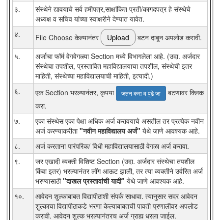
३.
संस्थेने द्यावयाचे सर्व हमीपत्र,साक्षांकित प्रती/कागदपत्र हे संस्थेचे
अध्यक्ष व सचिव यांच्या स्वाक्षरीने देण्यात यावेत.
४.
File Choose केल्यानंतर
बटन दाबून अपलोड करावी.
५.
अर्जाचा फॉर्म वेगवेगळ्या Section मध्ये विभागलेला आहे. (उदा. अर्जदार
संस्थेचा तपशील, प्रस्तावित महाविद्यालयाचा तपशील, संस्थेची इतर
माहिती, संस्थेच्या महाविद्यालयाची माहिती, इत्यादी.)
६.
एक Section भरल्यानंतर, कृपया
बटणावर क्लिक
जतन करा व पुढे जा
करा.
७.
एका संस्थेस एका पेक्षा अधिक अर्ज करावयाचे असतील तर प्रत्येक नवीन
अर्ज करण्याकरीता
"नवीन महाविद्यालय अर्ज"
येथे जाणे आवश्यक आहे.
८.
अर्ज करताना पारंपरिक/ विधी महाविद्यालयासाठी वेगळा अर्ज करावा.
९.
जर एखादी व्यक्ती विशिष्ट Section (उदा. अर्जदार संस्थेचा तपशील
किंवा इतर) भरल्यानंतर लॉग आऊट झाली, तर त्या व्यक्तीने उर्वरित अर्ज
भरण्यासाठी
"दाखल प्रस्तावांची यादी"
येथे जाणे आवश्यक आहे.
१०.
आवेदन शुल्काबाबत विद्यापीठाशी संपर्क साधावा. त्यानुसार सदर आवेदन
शुल्काचा विद्यापीठाकडे भरणा केल्याबाबतची पावती प्रणालीवर अपलोड
करावी. आवेदन शुल्क भरल्यानंतरच अर्ज ग्राह्य धरला जाईल.